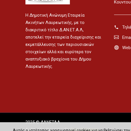
Κουντου
H Δημοτική Ανώνυμη Εταιρεία
Ακινήτων Λαυρεωτικής, με το
Τηλ
διακριτικό τίτλο Δ.ΑΝ.ΕΤ.Α.Λ,
αποτελεί την εταιρεία διαχείρισης και
Emai
εκμετάλλευσης των περιουσιακών
Webs
στοιχείων αλλά και ευρύτερα τον
αναπτυξιακό βραχίονα του Δήμου
Λαυρεωτικής.
2025 © ΔAΝEΤΑΛ
Ανάπτυξη-Υποστήριξη
Core Solutions
Αυτός ο ιστότοπος χρησιμοποιεί cookies για να βελτιώσει την