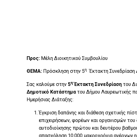
Προς:
Μέλη Διοικητικού Συμβουλίου
η
ΘΕΜΑ:
Πρόσκληση στην 5
Έκτακτη Συνεδρίαση Δ
η
Σας καλούμε στην
5
Έκτακτη Συνεδρίαση
του Δι
Δημοτικό Κατάστημα
του Δήμου Λαυρεωτικής πο
Ημερήσιας Διάταξης:
Έγκριση δαπάνης και διάθεση σχετικής πί
επιχειρήσεων, φορέων και οργανισµών του 
αυτοδιοίκησης πρώτου και δευτέρου βαθµού
απασχόληση 10.000 µακροχρόνια ανέργων ηλ