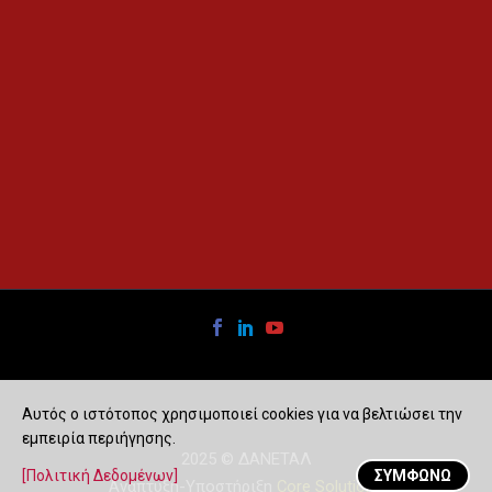
Αυτός ο ιστότοπος χρησιμοποιεί cookies για να βελτιώσει την
εμπειρία περιήγησης.
2025 © ΔAΝEΤΑΛ
[Πολιτική Δεδομένων]
ΣΥΜΦΩΝΏ
Ανάπτυξη-Υποστήριξη
Core Solutions