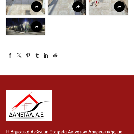
H Δημοτική Ανώνυμη Εταιρεία Ακινήτων Λαυρεωτικής, με